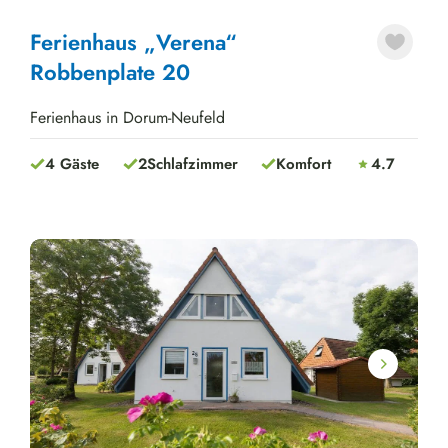
Ferienhaus „Verena“
Robbenplate 20
Ferienhaus in Dorum-Neufeld
4 Gäste
2
Schlafzimmer
Komfort
4.7
Next