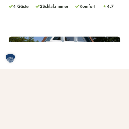
4 Gäste
2
Schlafzimmer
Komfort
4.7
Next
Ferienhaus Westertill 33