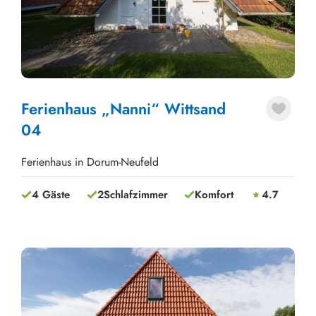
Next
Ferienhaus „Nanni“ Wittsand
04
Ferienhaus in Dorum-Neufeld
4 Gäste
2
Schlafzimmer
Komfort
4.7