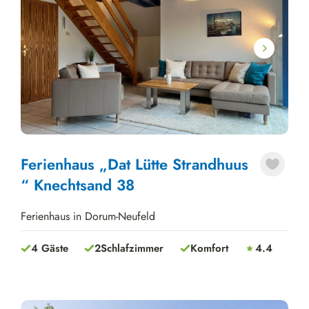
Next
Ferienhaus „Dat Lütte Strandhuus
“ Knechtsand 38
Ferienhaus in Dorum-Neufeld
4 Gäste
2
Schlafzimmer
Komfort
4.4