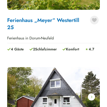
Ferienhaus „Meyer“ Westertill
25
Ferienhaus in Dorum-Neufeld
4 Gäste
2
Schlafzimmer
Komfort
4.7
Next