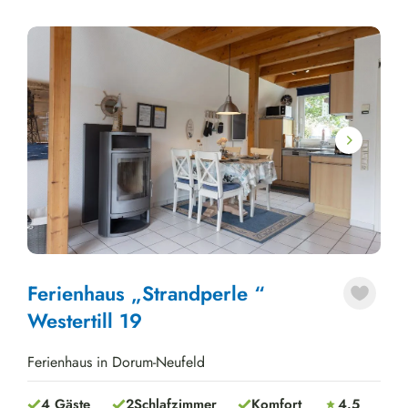
Next
Ferienhaus „Strandperle “
Westertill 19
Ferienhaus in Dorum-Neufeld
4 Gäste
2
Schlafzimmer
Komfort
4.5