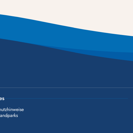
es
hutzhinweise
landparks