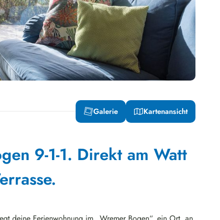
Galerie
Kartenansicht
en 9-1-1. Direkt am Watt
errasse.
iegt deine Ferienwohnung im „Wremer Bogen“, ein Ort, an