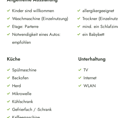
Kinder sind willkommen
allergikergeeignet
Waschmaschine (Einzelnutzung)
Trockner (Einzelnut
Etage: Parterre
mind. ein Schlafzi
Notwendigkeit eines Autos:
ein Babybett
empfohlen
Küche
Unterhaltung
Spülmaschine
TV
Backofen
Internet
Herd
WLAN
Mikrowelle
Kühlschrank
Gefrierfach / -Schrank
Kaffeemaschine