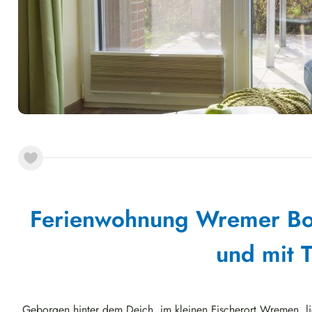
Ferienwohnung Wremer Bog
und mit T
Geborgen hinter dem Deich, im kleinen Fischerort Wremen, l