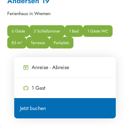
Andersen 19
Ferienhaus in Wremen
6 Gäste
3 Schlafzimmer
1 Bad
1 Gäste WC
85
 m²
Terrasse
Parkplatz