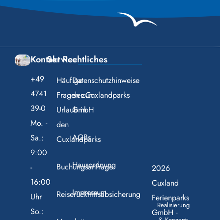
Kontakt
Service
Rechtliches
+49
Häufige
Datenschutzhinweise
4741
Fragen zum
der Cuxlandparks
39-0
Urlaub in
GmbH
Mo. -
den
AGBs
Sa.:
Cuxlandparks
9:00
Hausordnung
Buchungsanfrage
-
2026
16:00
Cuxland
Impressum
Reiserücktrittsabsicherung
Uhr
Ferienparks
Realisierung
So.:
GmbH ·
& Konzept: