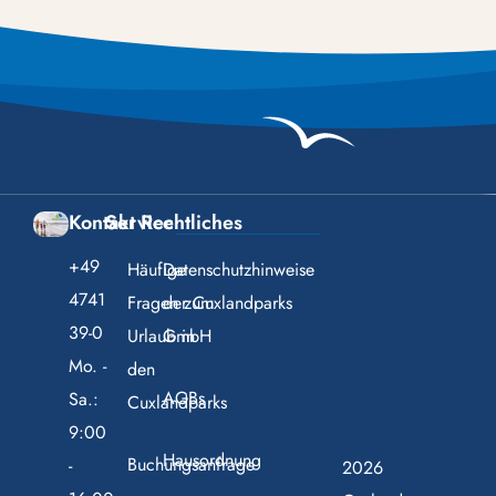
Kontakt
Service
Rechtliches
+49
Häufige
Datenschutzhinweise
4741
Fragen zum
der Cuxlandparks
39-0
Urlaub in
GmbH
Mo. -
den
AGBs
Sa.:
Cuxlandparks
9:00
Hausordnung
Buchungsanfrage
-
2026