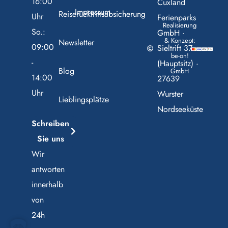
16:00
Cuxland
Impressum
Reiserücktrittsabsicherung
Uhr
Ferienparks
Realisierung
So.:
GmbH ·
& Konzept:
Newsletter
09:00
Sieltrift 37
be-on!
-
(Hauptsitz) ·
Blog
GmbH
14:00
27639
Uhr
Wurster
Lieblingsplätze
Nordseeküste
Schreiben
Sie uns
Wir
antworten
innerhalb
von
24h