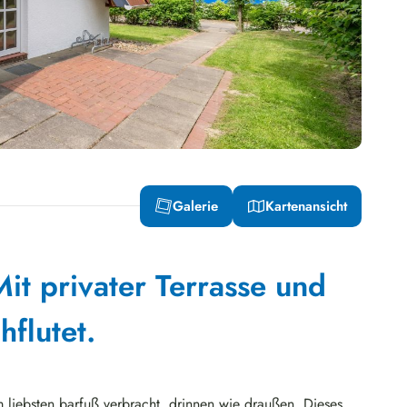
Galerie
Kartenansicht
it privater Terrasse und
hflutet.
m liebsten barfuß verbracht, drinnen wie draußen. Dieses