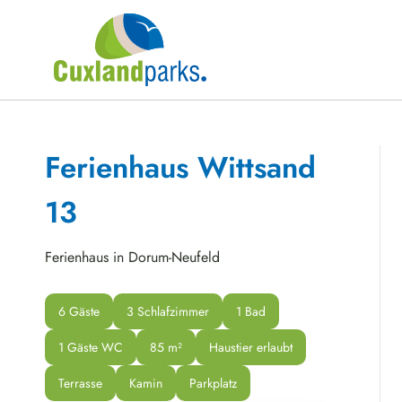
Ferienhaus Wittsand
13
Ferienhaus in Dorum-Neufeld
6 Gäste
3 Schlafzimmer
1 Bad
1 Gäste WC
85
 m²
Haustier erlaubt
Terrasse
Kamin
Parkplatz