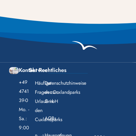
Kontakt
Service
Rechtliches
+49
Häufige
Datenschutzhinweise
4741
Fragen zum
der Cuxlandparks
39-0
Urlaub in
GmbH
Mo. -
den
AGBs
Sa.:
Cuxlandparks
9:00
Hausordnung