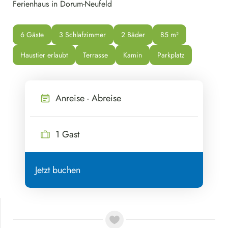
Ferienhaus in Dorum-Neufeld
6 Gäste
3 Schlafzimmer
2 Bäder
85
 m²
Haustier erlaubt
Terrasse
Kamin
Parkplatz