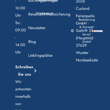
Buchungsanfrage
-
2026
16:00
Cuxland
Impressum
Reiserücktrittsabsicherung
Uhr
Ferienparks
Realisierung
So.:
GmbH ·
& Konzept:
Newsletter
09:00
Sieltrift 37
be-on!
-
(Hauptsitz) ·
Blog
GmbH
14:00
27639
Uhr
Wurster
Lieblingsplätze
Nordseeküste
Schreiben
Sie uns
Wir
antworten
innerhalb
von