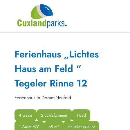
Ferienhaus „Lichtes
Haus am Feld “
Tegeler Rinne 12
Ferienhaus in Dorum-Neufeld
4 Gäste
2 Schlafzimmer
1 Bad
1 Gäste WC
68
 m²
Haustier erlaubt