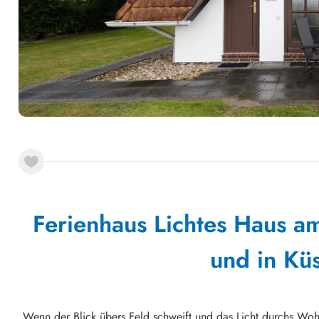
Ferienhaus Lichtes Haus am
und in Kü
Wenn der Blick übers Feld schweift und das Licht durchs Wohnz