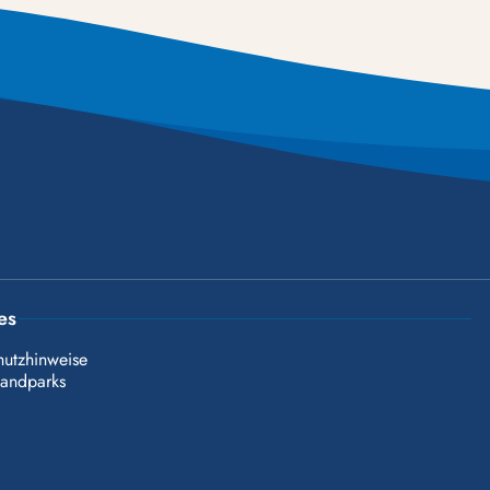
es
hutzhinweise
landparks