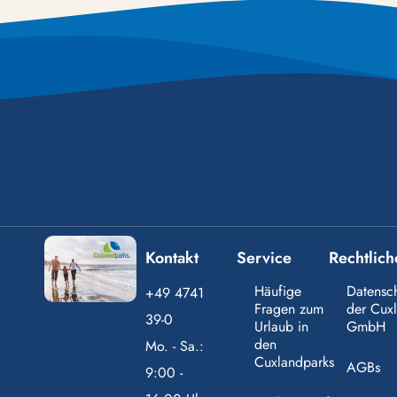
Kontakt
Service
Rechtlich
Häufige
Datensc
+49 4741
Fragen zum
der Cux
39-0
Urlaub in
GmbH
den
Mo. - Sa.:
Cuxlandparks
AGBs
9:00 -