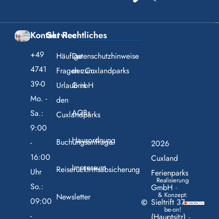
Kontakt
Service
Rechtliches
+49
Häufige
Datenschutzhinweise
4741
Fragen zum
der Cuxlandparks
39-0
Urlaub in
GmbH
Mo. -
den
AGBs
Sa.:
Cuxlandparks
9:00
Hausordnung
Buchungsanfrage
-
2026
16:00
Cuxland
Impressum
Reiserücktrittsabsicherung
Uhr
Ferienparks
Realisierung
So.:
GmbH ·
& Konzept:
Newsletter
09:00
Sieltrift 37
be-on!
-
(Hauptsitz) ·