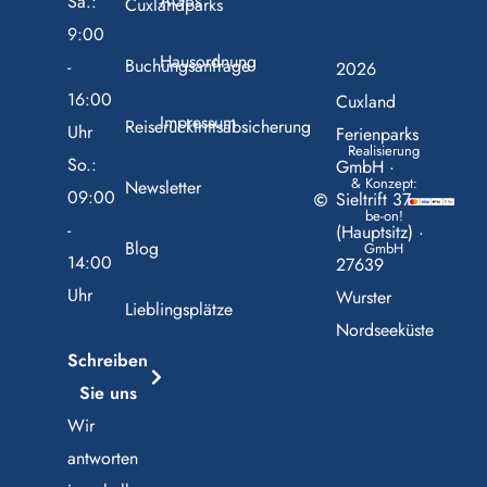
AGBs
Sa.:
Cuxlandparks
9:00
Hausordnung
Buchungsanfrage
-
2026
16:00
Cuxland
Impressum
Reiserücktrittsabsicherung
Uhr
Ferienparks
Realisierung
So.:
GmbH ·
& Konzept:
Newsletter
09:00
Sieltrift 37
be-on!
-
(Hauptsitz) ·
Blog
GmbH
14:00
27639
Uhr
Wurster
Lieblingsplätze
Nordseeküste
Schreiben
Sie uns
Wir
antworten