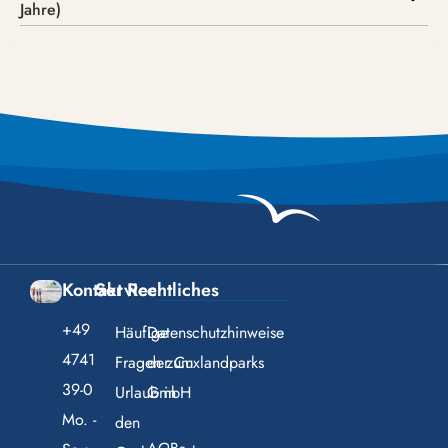
Kontakt
Service
Rechtliches
+49
Häufige
Datenschutzhinweise
4741
Fragen zum
der Cuxlandparks
39-0
Urlaub in
GmbH
Mo. -
den