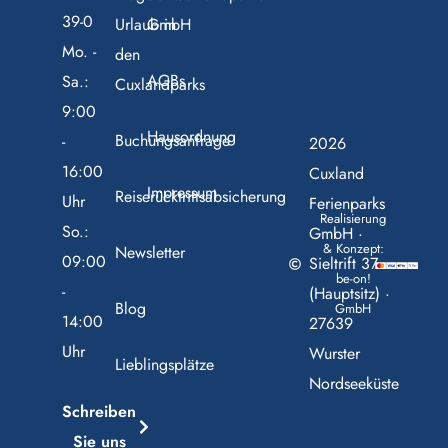
39-0
Urlaub in
GmbH
Mo. -
den
AGBs
Sa.:
Cuxlandparks
9:00
Hausordnung
Buchungsanfrage
-
2026
16:00
Cuxland
Impressum
Reiserücktrittsabsicherung
Uhr
Ferienparks
Realisierung
So.:
GmbH ·
& Konzept:
Newsletter
09:00
Sieltrift 37
be-on!
-
(Hauptsitz) ·
Blog
GmbH
14:00
27639
Uhr
Wurster
Lieblingsplätze
Nordseeküste
Schreiben
Sie uns