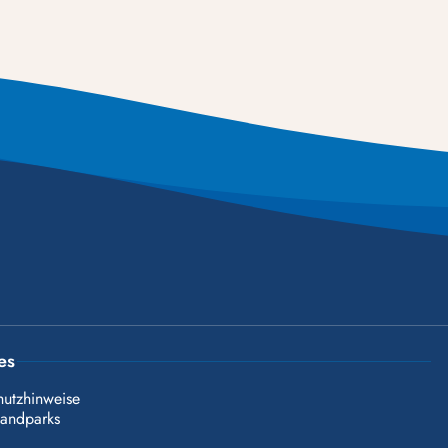
es
hutzhinweise
landparks