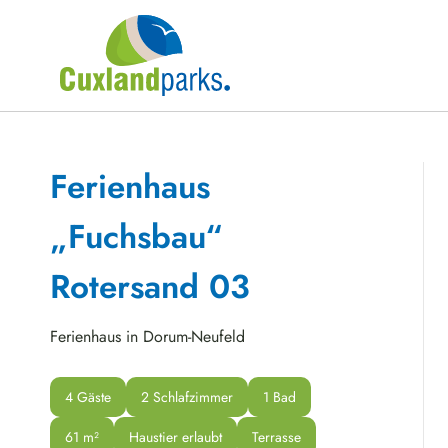
Ferienhaus
„Fuchsbau“
Rotersand 03
Ferienhaus in Dorum-Neufeld
4 Gäste
2 Schlafzimmer
1 Bad
61
 m²
Haustier erlaubt
Terrasse