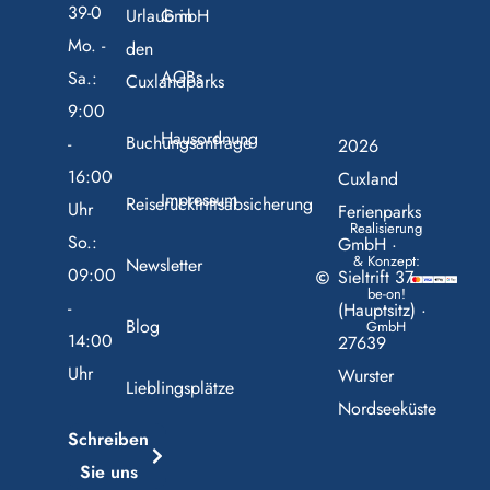
39-0
Urlaub in
GmbH
Mo. -
den
AGBs
Sa.:
Cuxlandparks
9:00
Hausordnung
Buchungsanfrage
-
2026
16:00
Cuxland
Impressum
Reiserücktrittsabsicherung
Uhr
Ferienparks
Realisierung
So.:
GmbH ·
& Konzept:
Newsletter
09:00
Sieltrift 37
be-on!
-
(Hauptsitz) ·
Blog
GmbH
14:00
27639
Uhr
Wurster
Lieblingsplätze
Nordseeküste
Schreiben
Sie uns