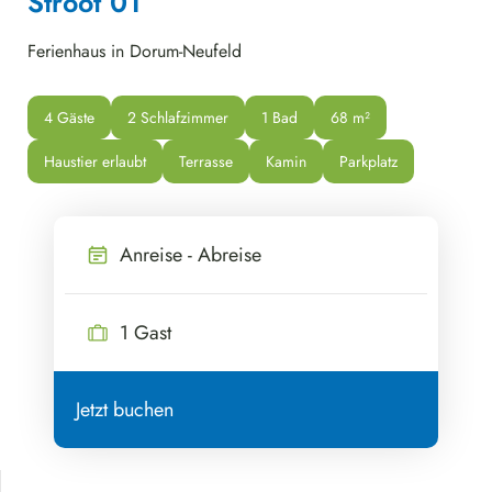
Stroot 01
Ferienhaus in Dorum-Neufeld
4 Gäste
2 Schlafzimmer
1 Bad
68
 m²
Haustier erlaubt
Terrasse
Kamin
Parkplatz