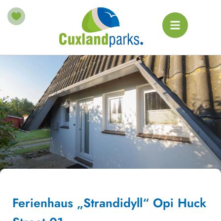
Ferienhaus „Strandidyll“ Opi Huck