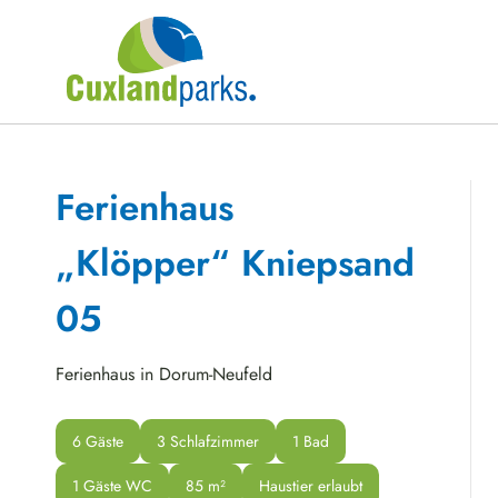
Ferienhaus
„Klöpper“ Kniepsand
05
Ferienhaus in Dorum-Neufeld
6 Gäste
3 Schlafzimmer
1 Bad
1 Gäste WC
85
 m²
Haustier erlaubt