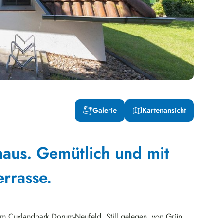
Galerie
Kartenansicht
aus. Gemütlich und mit
rrasse.
im Cuxlandpark Dorum-Neufeld. Still gelegen, von Grün