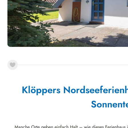
Klöppers Nordseeferienh
Sonnente
Manche Orte geben einfach Halt – wie dieses Ferienhaus 