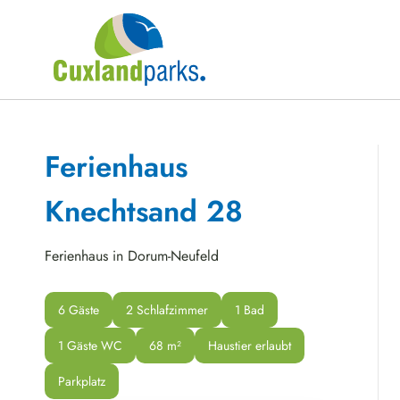
Ferienhaus
Knechtsand 28
Ferienhaus in Dorum-Neufeld
6 Gäste
2 Schlafzimmer
1 Bad
1 Gäste WC
68
 m²
Haustier erlaubt
Parkplatz