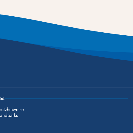
es
hutzhinweise
landparks