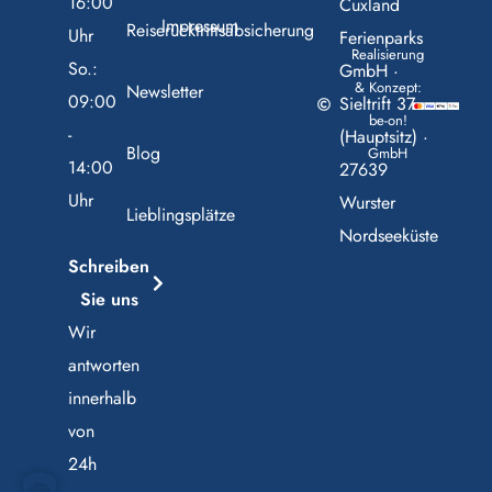
16:00
Cuxland
Impressum
Reiserücktrittsabsicherung
Uhr
Ferienparks
Realisierung
So.:
GmbH ·
& Konzept:
Newsletter
09:00
Sieltrift 37
be-on!
-
(Hauptsitz) ·
Blog
GmbH
14:00
27639
Uhr
Wurster
Lieblingsplätze
Nordseeküste
Schreiben
Sie uns
Wir
antworten
innerhalb
von
24h