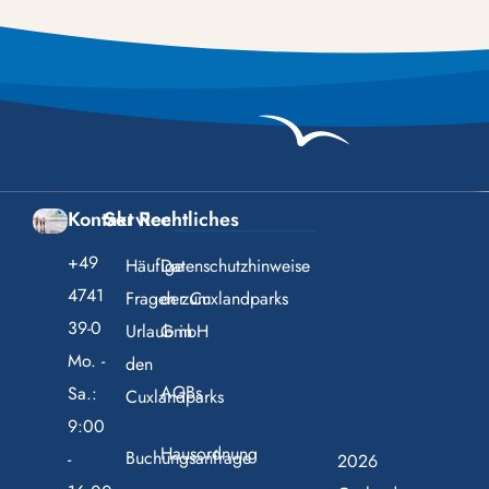
Kontakt
Service
Rechtliches
+49
Häufige
Datenschutzhinweise
4741
Fragen zum
der Cuxlandparks
39-0
Urlaub in
GmbH
Mo. -
den
AGBs
Sa.:
Cuxlandparks
9:00
Hausordnung
Buchungsanfrage
-
2026