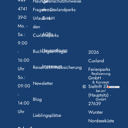
+49
Häufige
Datenschutzhinweise
4741
Fragen zum
der Cuxlandparks
39-0
Urlaub in
GmbH
Mo. -
den
AGBs
Sa.:
Cuxlandparks
9:00
Hausordnung
Buchungsanfrage
-
2026
16:00
Cuxland
Impressum
Reiserücktrittsabsicherung
Uhr
Ferienparks
Realisierung
So.:
GmbH ·
& Konzept:
Newsletter
09:00
Sieltrift 37
be-on!
-
(Hauptsitz) ·
Blog
GmbH
14:00
27639
Uhr
Wurster
Lieblingsplätze
Nordseeküste