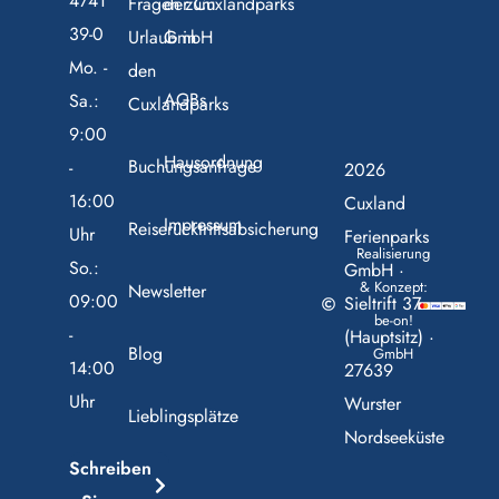
4741
Fragen zum
der Cuxlandparks
39-0
Urlaub in
GmbH
Mo. -
den
AGBs
Sa.:
Cuxlandparks
9:00
Hausordnung
Buchungsanfrage
-
2026
16:00
Cuxland
Impressum
Reiserücktrittsabsicherung
Uhr
Ferienparks
Realisierung
So.:
GmbH ·
& Konzept:
Newsletter
09:00
Sieltrift 37
be-on!
-
(Hauptsitz) ·
Blog
GmbH
14:00
27639
Uhr
Wurster
Lieblingsplätze
Nordseeküste
Schreiben