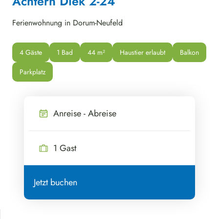
Achtern Diek 2-24
Ferienwohnung in Dorum-Neufeld
4 Gäste
1 Bad
44
 m²
Haustier erlaubt
Balkon
Parkplatz