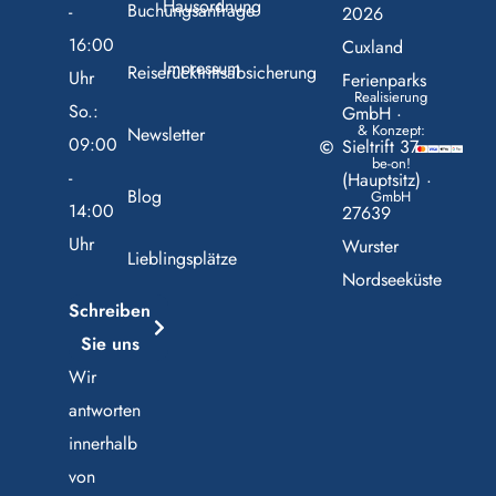
Hausordnung
Buchungsanfrage
-
2026
16:00
Cuxland
Impressum
Reiserücktrittsabsicherung
Uhr
Ferienparks
Realisierung
So.:
GmbH ·
& Konzept:
Newsletter
09:00
Sieltrift 37
be-on!
-
(Hauptsitz) ·
Blog
GmbH
14:00
27639
Uhr
Wurster
Lieblingsplätze
Nordseeküste
Schreiben
Sie uns
Wir
antworten
innerhalb
von