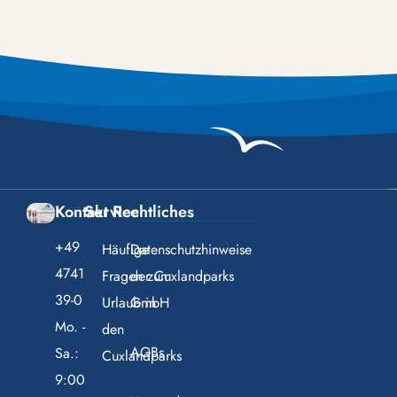
Kontakt
Service
Rechtliches
+49
Häufige
Datenschutzhinweise
4741
Fragen zum
der Cuxlandparks
39-0
Urlaub in
GmbH
Mo. -
den
AGBs
Sa.:
Cuxlandparks
9:00