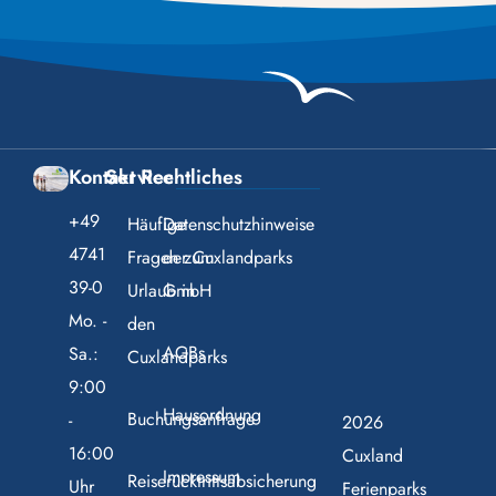
Kontakt
Service
Rechtliches
+49
Häufige
Datenschutzhinweise
4741
Fragen zum
der Cuxlandparks
39-0
Urlaub in
GmbH
Mo. -
den
AGBs
Sa.:
Cuxlandparks
9:00
Hausordnung
Buchungsanfrage
-
2026
16:00
Cuxland
Impressum
Reiserücktrittsabsicherung
Uhr
Ferienparks