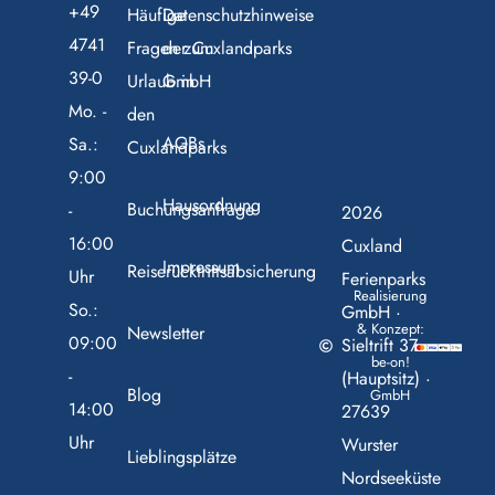
+49
Häufige
Datenschutzhinweise
4741
Fragen zum
der Cuxlandparks
39-0
Urlaub in
GmbH
Mo. -
den
AGBs
Sa.:
Cuxlandparks
9:00
Hausordnung
Buchungsanfrage
-
2026
16:00
Cuxland
Impressum
Reiserücktrittsabsicherung
Uhr
Ferienparks
Realisierung
So.:
GmbH ·
& Konzept:
Newsletter
09:00
Sieltrift 37
be-on!
-
(Hauptsitz) ·
Blog
GmbH
14:00
27639
Uhr
Wurster
Lieblingsplätze
Nordseeküste