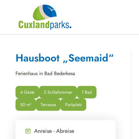
Hausboot „Seemaid“
Ferienhaus in Bad Bederkesa
4 Gäste
2 Schlafzimmer
1 Bad
50
 m²
Terrasse
Parkplatz