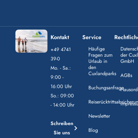
Kontakt
Service
Rechtlich
Häufige
Datensc
+49 4741
Fragen zum
der Cux
39-0
Urlaub in
GmbH
den
Mo. - Sa.:
Cuxlandparks
AGBs
9:00 -
16:00 Uhr
Buchungsanfrage
Hausord
So.: 09:00
Reiserücktrittsabsicheru
Impress
- 14:00 Uhr
Newsletter
Schreiben
Blog
Sie uns