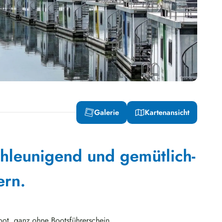
Galerie
Kartenansicht
hleunigend und gemütlich-
rn.
ot, ganz ohne Bootsführerschein.